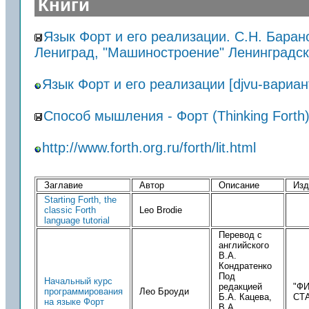
Книги
Язык Форт и его реализации. С.Н. Барано
Лениград, "Машиностроение" Ленинградск
Язык Форт и его реализации [djvu-вариан
Способ мышления - Форт (Thinking Forth
http://www.forth.org.ru/forth/lit.html
Заглавие
Автор
Описание
Изд
Starting Forth, the
classic Forth
Leo Brodie
language tutorial
Перевод с
английского
В.А.
Кондратенко
Под
Начальный курс
редакцией
"Ф
программирования
Лео Броуди
Б.А. Кацева,
СТ
на языке Форт
В.А.