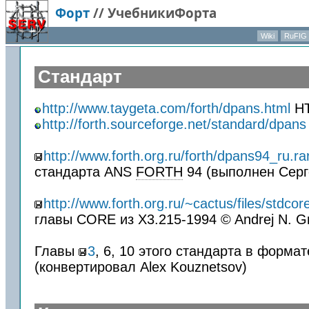
Форт
//
УчебникиФорта
Wiki
RuFIG
Стандарт
http://www.taygeta.com/forth/dpans.html
H
http://forth.sourceforge.net/standard/dpans
http://www.forth.org.ru/forth/dpans94_ru.ra
стандарта ANS
FORTH
94 (выполнен Сер
http://www.forth.org.ru/~cactus/files/stdcore
главы CORE из X3.215-1994 © Andrej N. Gr
Главы
3
, 6, 10 этого стандарта в форма
(конвертировал Alex Kouznetsov)