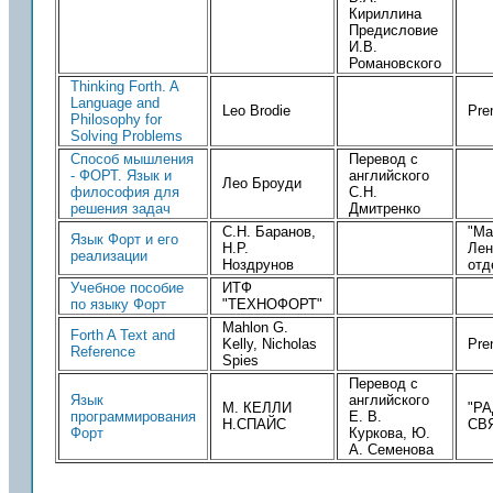
Кириллина
Предисловие
И.В.
Романовского
Thinking Forth. A
Language and
Leo Brodie
Pren
Philosophy for
Solving Problems
Способ мышления
Перевод с
- ФОРТ. Язык и
английского
Лео Броуди
философия для
С.Н.
решения задач
Дмитренко
С.Н. Баранов,
"Ма
Язык Форт и его
Н.Р.
Лен
реализации
Ноздрунов
отд
Учeбное пособие
ИТФ
по языку Форт
"ТЕХНОФОРТ"
Mahlon G.
Forth A Text and
Kelly, Nicholas
Pren
Reference
Spies
Перевод с
Язык
английского
М. КЕЛЛИ
"Р
программирования
Е. В.
Н.СПАЙС
СВ
Форт
Куркова, Ю.
А. Семенова